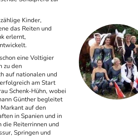
nzählige Kinder,
ene das Reiten und
k erlernt,
twickelt.
schon eine Voltigier
n zu den
ch auf nationalen und
 erfolgreich am Start
Frau Schenk-Hühn, wobei
ann Günther begleitet
d Markant auf den
ften in Spanien und in
 die Reiterrinnen und
ssur, Springen und