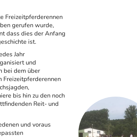
te Freizeitpferderennen
eben gerufen wurde,
nt dass dies der Anfang
eschichte ist.
jedes Jahr
ganisiert und
n bei dem über
 Freizeitpferderennen
uchsjagden,
iere bis hin zu den noch
ttfindenden Reit- und
iedenen und voraus
epassten